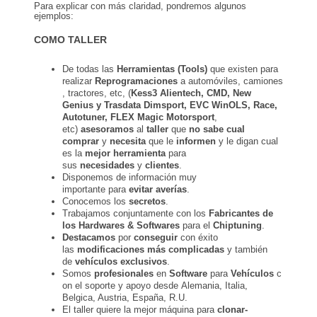
Para explicar con más claridad, pondremos algunos
ejemplos:
COMO TALLER
De todas las
Herramientas (Tools)
que existen para
realizar
Reprogramaciones
a automóviles, camiones
, tractores, etc, (
Kess3 Alientech, CMD, New
Genius y Trasdata Dimsport, EVC WinOLS, Race,
Autotuner, FLEX Magic Motorsport
,
etc)
asesoramos
al
taller
que
no sabe cual
comprar
y
necesita
que le
informen
y le digan cual
es la
mejor herramienta
para
sus
necesidades
y
clientes
.
Disponemos de información muy
importante para
evitar averías
.
Conocemos los
secretos
.
Trabajamos conjuntamente con los
Fabricantes de
los Hardwares & Softwares
para el
Chiptuning
.
Destacamos
por
conseguir
con éxito
las
modificaciones más complicadas
y también
de
vehículos exclusivos
.
Somos
profesionales
en
Software
para
Vehículos
c
on el soporte y apoyo desde Alemania, Italia,
Belgica, Austria, España, R.U.
El taller quiere la mejor máquina para
clonar-