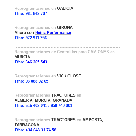
Reprogramaciones en
GALICIA
Tfno:
981 842 707
Reprogramaciones en
GIRONA
Ahora con
Heinz Performance
Tfno: 972 911 356
Reprogramaciones de Centralitas para CAMIONES en
MURCIA
Tfno:
646 265 543
Reprogramaciones en
VIC / OLOST
Tfno: 93 888 02 05
Reprogramaciones
TRACTORES
en
ALMERIA, MURCIA,
GRANADA
Tfno: 616 402 041 / 958 740 001
Reprogramaciones
TRACTORES
en
AMPOSTA,
TARRAGONA
Tfno:
+34 643 31 74 58