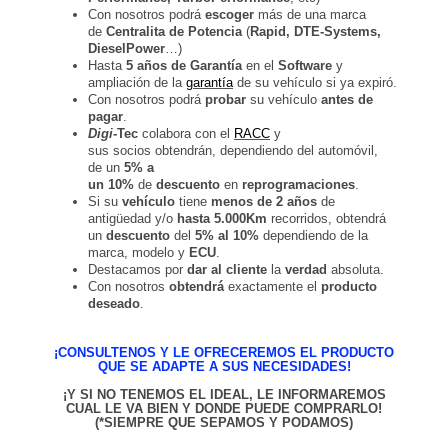
Con nosotros podrá
escoger
más de una marca
de
Centralita de Potencia
(
Rapid, DTE-Systems,
DieselPower
…)
Hasta
5 años de Garantía
en el
Software
y
ampliación de la
garantía
de su vehículo si ya expiró.
Con nosotros podrá
probar
su vehículo
antes de
pagar
.
Digi
-Tec
colabora con el
RACC
y
sus socios obtendrán, dependiendo del automóvil,
de un
5% a
un 10%
de
descuento
en
reprogramaciones
.
Si su
vehículo
tiene
menos de 2 años
de
antigüedad y/o
hasta 5.000Km
recorridos, obtendrá
un
descuento
del
5% al 10%
dependiendo de la
marca, modelo y
ECU
.
Destacamos por
dar al cliente
la
verdad
absoluta.
Con nosotros
obtendrá
exactamente el
producto
deseado
.
¡CONSULTENOS Y LE OFRECEREMOS EL PRODUCTO
QUE SE ADAPTE A SUS NECESIDADES!
¡Y SI NO TENEMOS EL IDEAL, LE INFORMAREMOS
CUAL LE VA BIEN Y DONDE PUEDE COMPRARLO!
(*SIEMPRE QUE SEPAMOS Y PODAMOS)