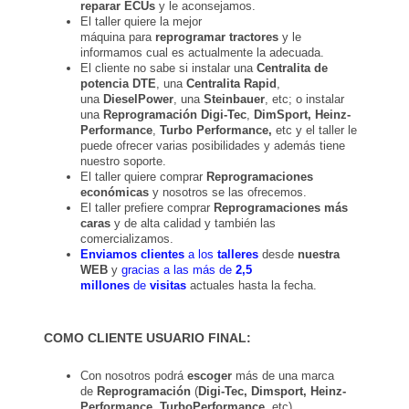
reparar ECUs
y le aconsejamos.
El taller quiere la mejor
máquina para
reprogramar tractores
y le
informamos cual es actualmente la adecuada.
El cliente no sabe si instalar una
Centralita de
potencia DTE
, una
Centralita Rapid
,
una
DieselPower
, una
Steinbauer
, etc; o instalar
una
Reprogramación
Digi-Tec
,
DimSport, Heinz-
Performance
,
Turbo Performance,
etc y el taller le
puede ofrecer varias posibilidades y además tiene
nuestro soporte.
El taller quiere comprar
Reprogramaciones
económicas
y nosotros se las ofrecemos.
El taller prefiere comprar
Reprogramaciones más
caras
y de alta calidad y también las
comercializamos.
Enviamos clientes
a los
talleres
desde
nuestra
WEB
y
gracias a las más de
2,5
millones
de
visitas
actuales hasta la fecha.
COMO CLIENTE USUARIO FINAL:
Con nosotros podrá
escoger
más de una marca
de
Reprogramación
(
Digi
-
Tec, Dimsport, Heinz
-
Performance, TurboPerformance
, etc)