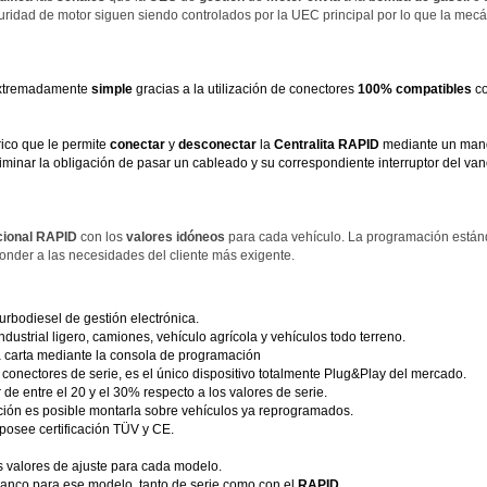
uridad de motor siguen siendo controlados por la UEC principal por lo que la mecáni
xtremadamente
simple
gracias a la utilización de conectores
100% compatibles
co
ico que le permite
conectar
y
desconectar
la
Centralita RAPID
mediante un mando
liminar la obligación de pasar un cableado y su correspondiente interruptor del va
icional RAPID
con los
valores idóneos
para cada vehículo. La programación está
ponder a las necesidades del cliente más exigente.
turbodiesel de gestión electrónica.
ndustrial ligero, camiones, vehículo agrícola y vehículos todo terreno.
 la carta mediante la consola de programación
 conectores de serie, es el único dispositivo totalmente Plug&Play del mercado.
de entre el 20 y el 30% respecto a los valores de serie.
ión es posible montarla sobre vehículos ya reprogramados.
posee certificación TÜV y CE.
 valores de ajuste para cada modelo.
banco para ese modelo, tanto de serie como con el
RAPID.