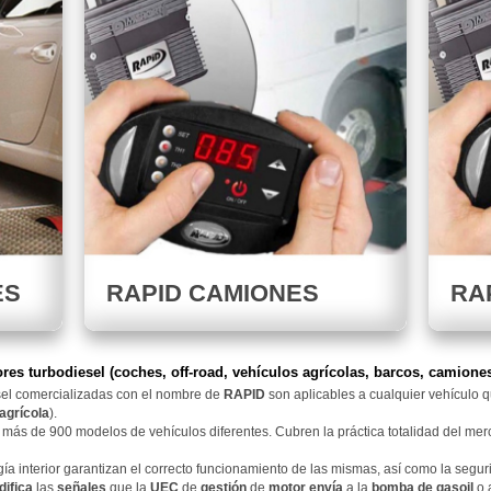
ES
RAPID CAMIONES
RA
ores turbodiesel (coches, off-road, vehículos agrícolas, barcos, camione
sel comercializadas con el nombre de
RAPID
son aplicables a cualquier vehículo qu
agrícola
).
 más de 900 modelos de vehículos diferentes. Cubren la práctica totalidad del mer
gía interior garantizan el correcto funcionamiento de las mismas, así como la segur
ifica
las
señales
que la
UEC
de
gestión
de
motor
envía
a la
bomba de gasoil
o 