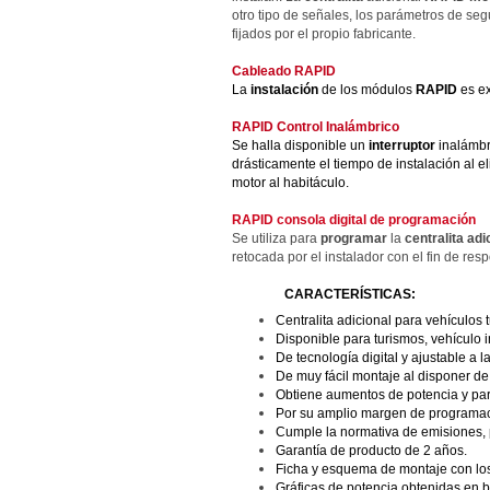
otro tipo de señales, los parámetros de seg
fijados por el propio fabricante.
Cableado RAPID
La
instalación
de los módulos
RAPID
es e
RAPID Control Inalámbrico
Se halla disponible un
interruptor
inalámbr
drásticamente el tiempo de instalación al e
motor al habitáculo.
RAPID consola digital de programación
Se utiliza para
programar
la
centralita ad
retocada por el instalador con el fin de res
CARACTERÍSTICAS:
Centralita adicional para vehículos 
Disponible para turismos, vehículo i
De tecnología digital y ajustable a
De muy fácil montaje al disponer de
Obtiene aumentos de potencia y par 
Por su amplio margen de programac
Cumple la normativa de emisiones, 
Garantía de producto de 2 años.
Ficha y esquema de montaje con los
Gráficas de potencia obtenidas en 