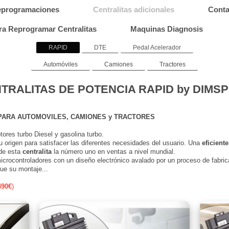
eprogramaciones
Centralitas adicionales
Conta
ra Reprogramar Centralitas
Maquinas Diagnosis
RAPID
DTE
Pedal Acelerador
Automóviles
Camiones
Tractores
TRALITAS DE POTENCIA RAPID by DIMS
 PARA AUTOMOVILES, CAMIONES y TRACTORES
ores turbo Diesel y gasolina turbo.
 origen para satisfacer las diferentes necesidades del usuario. Una
eficiente
 de esta
centralita
la número uno en ventas a nivel mundial.
crocontroladores con un diseño electrónico avalado por un proceso de fabric
plug&play hace que su montaje...
490€
)