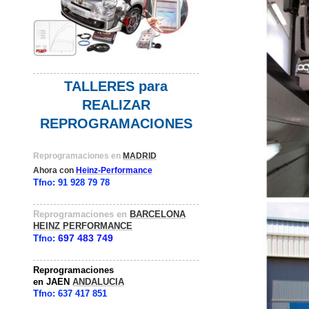
TALLERES para
REALIZAR
REPROGRAMACIONES
Reprogramaciones en
MADRID
Ahora con
Heinz-Performance
Tfno: 91 928 79 78
Reprogramaciones en
BARCELONA
HEINZ PERFORMANCE
697 483 749
Tfno:
Reprogramaciones
en
JAEN
ANDALUCIA
Tfno:
637 417 851