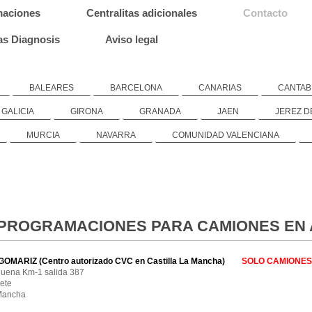
maciones
Centralitas adicionales
Contacto
s Diagnosis
Aviso legal
BALEARES
BARCELONA
CANARIAS
CANTAB
GALICIA
GIRONA
GRANADA
JAEN
JEREZ D
MURCIA
NAVARRA
COMUNIDAD VALENCIANA
PROGRAMACIONES PARA CAMIONES EN A
MARIZ (Centro autorizado CVC en Castilla La Mancha)
SOLO CAMIONES
de Requena Km-1 salida 387
080 Albacete
a Mancha