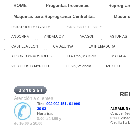
HOME
Preguntas frecuentes
Reprogra
Maquinas para Reprogramar Centralitas
Maquina
PARA PROFESIONALES
PARA PARTICULARES
ANDORRA
ANDALUCIA
ARAGON
ASTURIAS
CASTILLA LEON
CATALUNYA
EXTREMADURA
ALCORCON-MOSTOLES
El Alamo, MADRID
MALAGA
VIC / OLOST / MANLLEU
OLIVA, Valencia
MÉXICO
RE
Atención a clientes
Tfno:
902 002 151 / 91 999
39 93
ALBAMUR GO
Horarios
Ctra. 
02
9:00
a
14:00
y
Castilla L
de
16:00
a
20:00