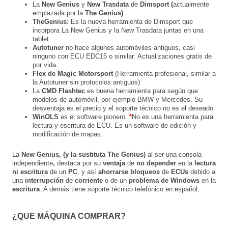
La
New Genius
y
New Trasdata
de
Dimsport (
actualmente
emplazada por la
The Genius)
TheGenius:
Es la nueva herramienta de Dimsport que
incorpora La New Genius y la New Trasdata juntas en una
tablet.
Autotuner
n
o hace algunos automóviles antiguos, casi
ninguno con ECU EDC15 o similar.
Actualizaciones gratis de
por vida.
Flex de Magic Motorsport
(Herramienta profesional, similar a
la Autotuner sin protocolos antiguos)
La
CMD Flashtec
es buena herramienta para según que
modelos de automóvil, por ejemplo BMW y Mercedes. Su
desventaja es el precio y el soporte técnico no es el deseado.
WinOLS
es el software pionero.
*
No es una herramienta para
lectura y escritura de ECU. Es un software de edición y
modificación de mapas.
La
New Genius, (y la sustituta The Genius)
al ser una consola
independiente
,
destaca por su
ventaja
de
no depender
en la
lectura
ni escritura
de un
PC
, y así
ahorrarse bloqueos
de
ECUs
debido a
una
interrupción
de
corriente
o de un
problema de Windows
en la
escritura
. A demás tiene soporte técnico telefónico en español.
¿QUE MÁQUINA COMPRAR?