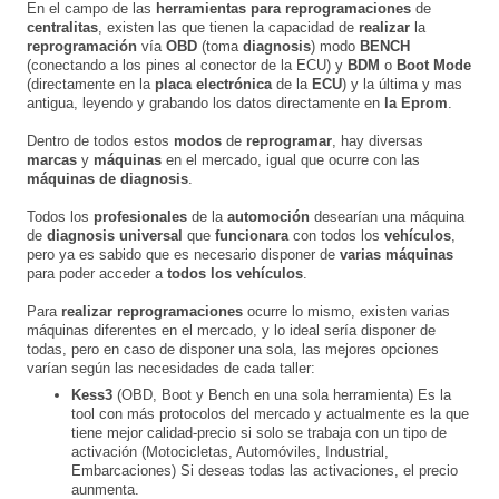
En el campo de las
herramientas para reprogramaciones
de
centralitas
, existen las que tienen la capacidad de
realizar
la
reprogramación
vía
OBD
(toma
diagnosis
) modo
BENCH
(
conectando a los pines
al
conector de la ECU) y
BDM
o
Boot Mode
(directamente en la
placa electrónica
de la
ECU
) y la última y mas
antigua, leyendo y grabando los datos directamente en
la Eprom
.
Dentro de todos estos
modos
de
reprogramar
, hay diversas
marcas
y
máquinas
en el mercado, igual que ocurre con las
máquinas de diagnosis
.
Todos los
profesionales
de la
automoción
desearían una máquina
de
diagnosis universal
que
funcionara
con todos los
vehículos
,
pero ya es sabido que es necesario disponer de
varias máquinas
para poder acceder a
todos los vehículos
.
Para
realizar reprogramaciones
ocurre lo mismo, existen varias
máquinas diferentes en el mercado, y lo ideal sería disponer de
todas, pero en caso de disponer una sola, las mejores opciones
varían según las necesidades de cada taller:
Kess3
(OBD, Boot y Bench en una sola herramienta) Es la
tool con más protocolos del mercado y actualmente es la que
tiene mejor calidad-precio si solo se trabaja con un tipo de
activación (Motocicletas, Automóviles, Industrial,
Embarcaciones) Si deseas todas las activaciones, el precio
aunmenta.